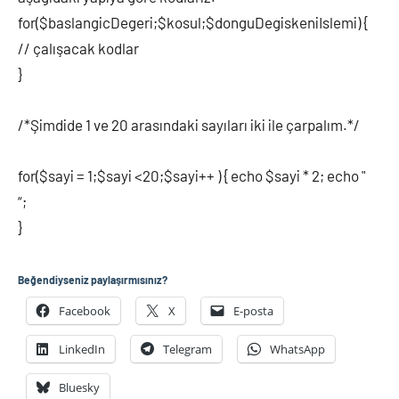
for($baslangicDegeri;$kosul;$donguDegiskeniIslemi) {
// çalışacak kodlar
}
/*Şimdide 1 ve 20 arasındaki sayıları iki ile çarpalım.*/
for($sayi = 1;$sayi <20;$sayi++ ) { echo $sayi * 2; echo "
“;
}
Beğendiyseniz paylaşırmısınız?
Facebook
X
E-posta
LinkedIn
Telegram
WhatsApp
Bluesky