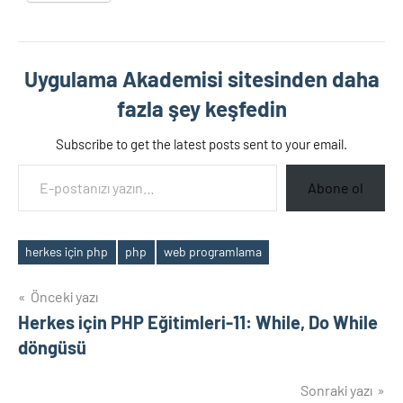
Uygulama Akademisi sitesinden daha
fazla şey keşfedin
Subscribe to get the latest posts sent to your email.
E-postanızı yazın…
Abone ol
herkes için php
php
web programlama
Etiketler
Yazı
Önceki yazı
Herkes için PHP Eğitimleri-11: While, Do While
gezinmesi
döngüsü
Sonraki yazı