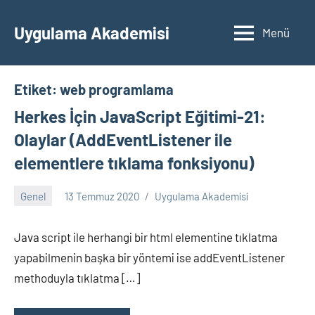
İçeriğe
geç
Uygulama Akademisi
Menü
Etiket:
web programlama
Herkes İçin JavaScript Eğitimi-21:
Olaylar (AddEventListener ile
elementlere tıklama fonksiyonu)
Genel
13 Temmuz 2020
Uygulama Akademisi
Yorum
yapılmamış
Java script ile herhangi bir html elementine tıklatma
yapabilmenin başka bir yöntemi ise addEventListener
methoduyla tıklatma […]