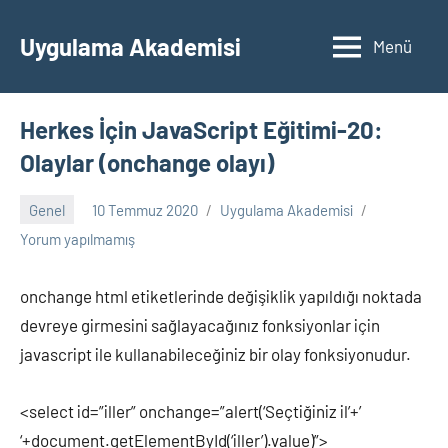
İçeriğe
geç
Uygulama Akademisi
Menü
Herkes İçin JavaScript Eğitimi-20:
Olaylar (onchange olayı)
Genel
10 Temmuz 2020
Uygulama Akademisi
Yorum yapılmamış
onchange html etiketlerinde değişiklik yapıldığı noktada
devreye girmesini sağlayacağınız fonksiyonlar için
javascript ile kullanabileceğiniz bir olay fonksiyonudur.
<select id=”iller” onchange=”alert(‘Seçtiğiniz il’+’
‘+document.getElementById(‘iller’).value)”>