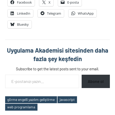
Facebook
X
E-posta
LinkedIn
Telegram
WhatsApp
Bluesky
Uygulama Akademisi sitesinden daha
fazla şey keşfedin
Subscribe to get the latest posts sent to your email.
E-postanızı yazın…
Abone ol
görme engelli yazılım geliştirme
javascript
Etiketler
web programlama