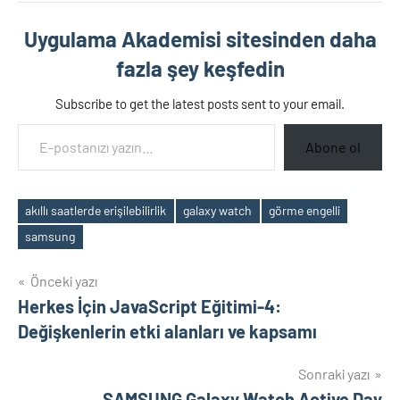
Uygulama Akademisi sitesinden daha
fazla şey keşfedin
Subscribe to get the latest posts sent to your email.
E-postanızı yazın…
Abone ol
akıllı saatlerde erişilebilirlik
galaxy watch
görme engelli
Etiketler
samsung
Yazı
Önceki yazı
Herkes İçin JavaScript Eğitimi-4:
gezinmesi
Değişkenlerin etki alanları ve kapsamı
Sonraki yazı
SAMSUNG Galaxy Watch Active Day