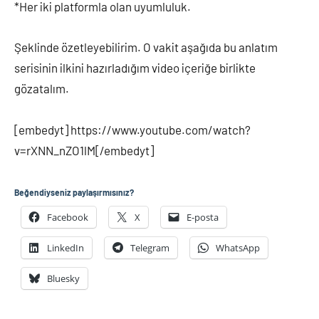
*Her iki platformla olan uyumluluk.
Şeklinde özetleyebilirim. O vakit aşağıda bu anlatım
serisinin ilkini hazırladığım video içeriğe birlikte
gözatalım.
[embedyt] https://www.youtube.com/watch?
v=rXNN_nZO1lM[/embedyt]
Beğendiyseniz paylaşırmısınız?
Facebook
X
E-posta
LinkedIn
Telegram
WhatsApp
Bluesky