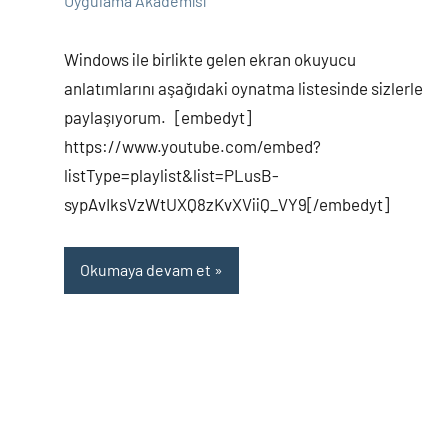
Uygulama Akademisi
yapılmamış
Windows ile birlikte gelen ekran okuyucu
anlatımlarını aşağıdaki oynatma listesinde sizlerle
paylaşıyorum. [embedyt]
https://www.youtube.com/embed?
listType=playlist&list=PLusB-
sypAvIksVzWtUXQ8zKvXViiQ_VY9[/embedyt]
Okumaya devam et