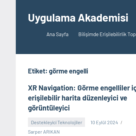
İçeriğe
geç
Uygulama Akademisi
Ana Sayfa
Bilişimde Erişilebilirlik To
Etiket:
görme engelli
XR Navigation: Görme engelliler i
erişilebilir harita düzenleyici ve
görüntüleyici
Destekleyici Teknolojiler
10 Eylül 2024
Yorum
Sarper ARIKAN