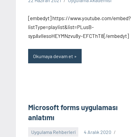
22 Haziran 2021
Uygulama Akademisi
yapılmamış
[embedyt] https://www.youtube.com/embed?
listType=playlist&list=PLusB-
sypAvIlesoHEYMNzvu8y-EFCThT8[/embedyt]
Okumaya devam et
Microsoft forms uygulaması
anlatımı
Uygulama Rehberleri
4 Aralık 2020