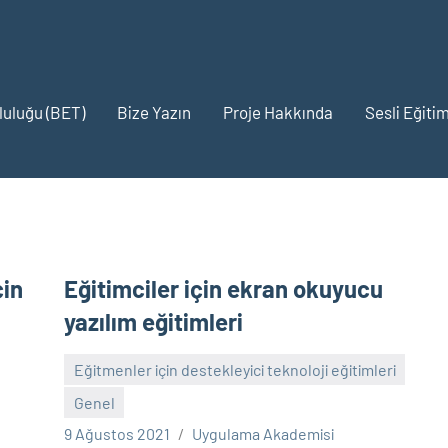
pluluğu (BET)
Bize Yazın
Proje Hakkında
Sesli Eğitim
çin
Eğitimciler için ekran okuyucu
yazılım eğitimleri
Eğitmenler için destekleyici teknoloji eğitimleri
Genel
Yorum
9 Ağustos 2021
Uygulama Akademisi
yapılmamış