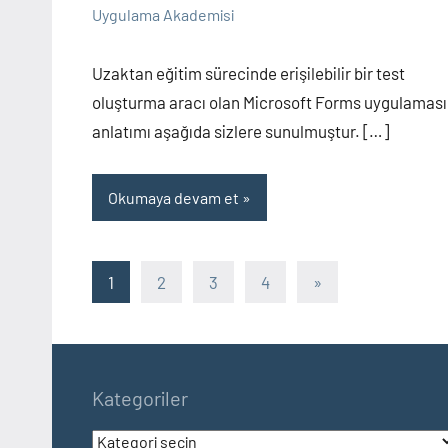
Yorum
Uygulama Akademisi
yapılmamış
Uzaktan eğitim sürecinde erişilebilir bir test
oluşturma aracı olan Microsoft Forms uygulaması
anlatımı aşağıda sizlere sunulmuştur. […]
Okumaya devam et
Yazı
Sonraki
1
2
3
4
»
yazılar
sayfalaması
Kategoriler
Kategoriler