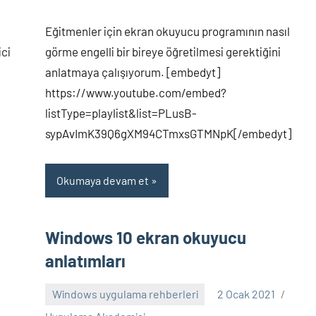
Eğitmenler için ekran okuyucu programının nasıl
ici
görme engelli bir bireye öğretilmesi gerektiğini
anlatmaya çalışıyorum. [embedyt]
https://www.youtube.com/embed?
listType=playlist&list=PLusB-
sypAvImK39Q6gXM94CTmxsGTMNpK[/embedyt]
Okumaya devam et
Windows 10 ekran okuyucu
anlatımları
Windows uygulama rehberleri
2 Ocak 2021
Yorum