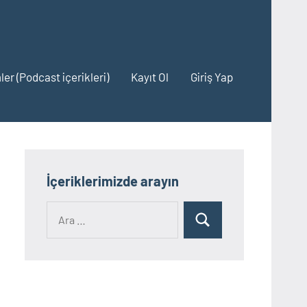
ler (Podcast içerikleri)
Kayıt Ol
Giriş Yap
İçeriklerimizde arayın
Ara:
Ara