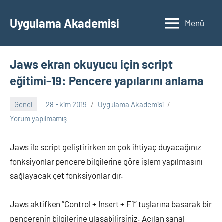
İçeriğe
geç
Uygulama Akademisi
Menü
Jaws ekran okuyucu için script
eğitimi-19: Pencere yapılarını anlama
Genel
28 Ekim 2019
Uygulama Akademisi
Yorum yapılmamış
Jaws ile script geliştirirken en çok ihtiyaç duyacağınız
fonksiyonlar pencere bilgilerine göre işlem yapılmasını
sağlayacak get fonksiyonlarıdır.
Jaws aktifken “Control + Insert + F1” tuşlarına basarak bir
pencerenin bilgilerine ulaşabilirsiniz. Açılan sanal