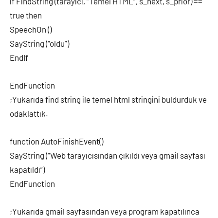
if FindString (tarayici, “Temel HTML”, s_next, s_prior) ==
true then
SpeechOn ()
SayString (“oldu”)
EndIf
EndFunction
;Yukarıda find string ile temel html stringini buldurduk ve
odaklattık.
function AutoFinishEvent()
SayString (“Web tarayıcısından çıkıldı veya gmail sayfası
kapatıldı”)
EndFunction
;Yukarıda gmail sayfasından veya program kapatılınca