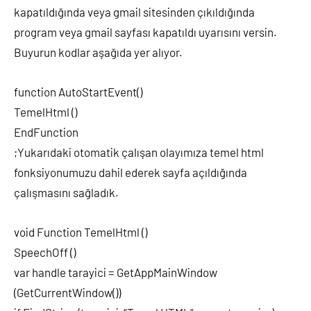
kapatıldığında veya gmail sitesinden çıkıldığında
program veya gmail sayfası kapatıldı uyarısını versin.
Buyurun kodlar aşağıda yer alıyor.
function AutoStartEvent()
TemelHtml ()
EndFunction
;Yukarıdaki otomatik çalışan olayımıza temel html
fonksiyonumuzu dahil ederek sayfa açıldığında
çalışmasını sağladık.
void Function TemelHtml ()
SpeechOff ()
var handle tarayici = GetAppMainWindow
(GetCurrentWindow())