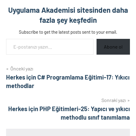
Uygulama Akademisi sitesinden daha
fazla şey keşfedin
Subscribe to get the latest posts sent to your email.
E-postanızı yazın…
Abone ol
Yazı
Önceki yazı
Herkes için C# Programlama Eğitimi-17: Yıkıcı
gezinmesi
methodlar
Sonraki yazı
Herkes için PHP Eğitimleri-25: Yapıcı ve yıkıcı
methodlu sınıf tanımlama