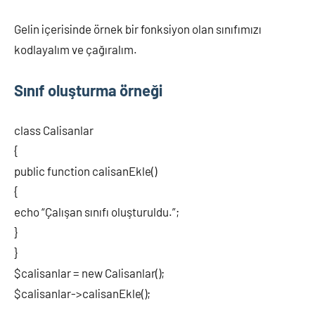
Gelin içerisinde örnek bir fonksiyon olan sınıfımızı
kodlayalım ve çağıralım.
Sınıf oluşturma örneği
class Calisanlar
{
public function calisanEkle()
{
echo “Çalışan sınıfı oluşturuldu.”;
}
}
$calisanlar = new Calisanlar();
$calisanlar->calisanEkle();