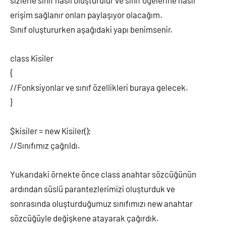
sizlerle sınıf nasıl oluşturulur ve sınıf öğelerine nasıl
erişim sağlanır onları paylaşıyor olacağım.
Sınıf oluştururken aşağıdaki yapı benimsenir.
class Kisiler
{
//Fonksiyonlar ve sınıf özellikleri buraya gelecek.
}
$kisiler = new Kisiler();
//Sınıfımız çağrıldı.
Yukarıdaki örnekte önce class anahtar sözcüğünün
ardından süslü parantezlerimizi oluşturduk ve
sonrasında oluşturduğumuz sınıfımızı new anahtar
sözcüğüyle değişkene atayarak çağırdık.