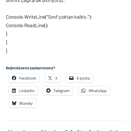
sınıfını çağırarak bitiriyoruz.
Console.WriteLine(“Sınıf çoktan kalktı.”);
Console.ReadLine();
}
}
}
Beğendiyseniz paylaşırmısınız?
Facebook
X
E-posta
LinkedIn
Telegram
WhatsApp
Bluesky