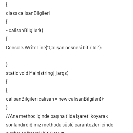
{
class calisanBilgileri
{
~calisanBilgileri()
{
Console.WriteLine(“Çalışan nesnesi bitirildi”);
}
static void Main(string[] args)
{
{
calisanBilgileri calisan = new calisanBilgileri();
}
//Ana method içinde başına tilda işareti koyarak
sonlandırdığımız methodu süslü parantezler içinde