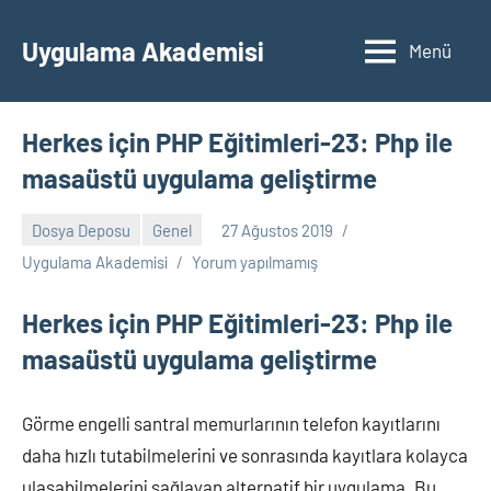
İçeriğe
geç
Uygulama Akademisi
Menü
Herkes için PHP Eğitimleri-23: Php ile
masaüstü uygulama geliştirme
Dosya Deposu
Genel
27 Ağustos 2019
Uygulama Akademisi
Yorum yapılmamış
Herkes için PHP Eğitimleri-23: Php ile
masaüstü uygulama geliştirme
Görme engelli santral memurlarının telefon kayıtlarını
daha hızlı tutabilmelerini ve sonrasında kayıtlara kolayca
ulaşabilmelerini sağlayan alternatif bir uygulama. Bu