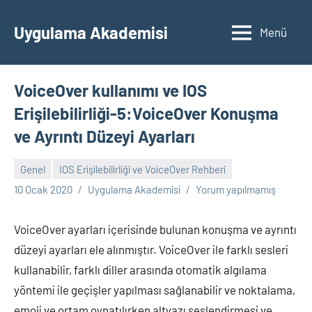
İçeriğe
geç
Uygulama Akademisi
Menü
VoiceOver kullanımı ve IOS
Erişilebilirliği-5:VoiceOver Konuşma
ve Ayrıntı Düzeyi Ayarları
Genel
IOS Erişilebilirliği ve VoiceOver Rehberi
10 Ocak 2020
Uygulama Akademisi
Yorum yapılmamış
VoiceOver ayarları içerisinde bulunan konuşma ve ayrıntı
düzeyi ayarları ele alınmıştır. VoiceOver ile farklı sesleri
kullanabilir, farklı diller arasında otomatik algılama
yöntemi ile geçişler yapılması sağlanabilir ve noktalama,
emoji ve ortam oynatılırken altyazı seslendirmesi ve