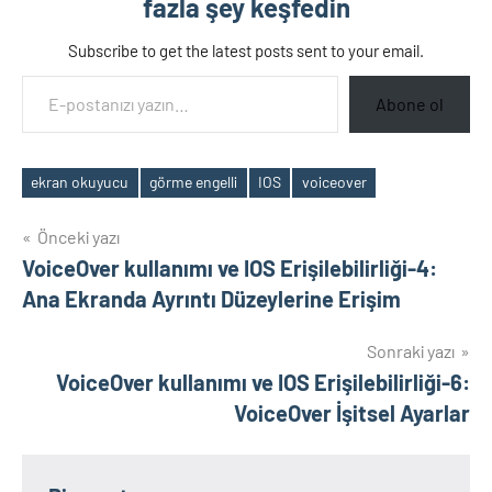
fazla şey keşfedin
Subscribe to get the latest posts sent to your email.
E-postanızı yazın…
Abone ol
ekran okuyucu
görme engelli
IOS
voiceover
Etiketler
Yazı
Önceki yazı
VoiceOver kullanımı ve IOS Erişilebilirliği-4:
gezinmesi
Ana Ekranda Ayrıntı Düzeylerine Erişim
Sonraki yazı
VoiceOver kullanımı ve IOS Erişilebilirliği-6:
VoiceOver İşitsel Ayarlar