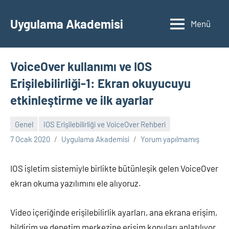
İçeriğe
geç
Uygulama Akademisi
Menü
VoiceOver kullanımı ve IOS
Erişilebilirliği-1: Ekran okuyucuyu
etkinleştirme ve ilk ayarlar
Genel
IOS Erişilebilirliği ve VoiceOver Rehberi
7 Ocak 2020
Uygulama Akademisi
Yorum yapılmamış
IOS işletim sistemiyle birlikte bütünleşik gelen VoiceOver
ekran okuma yazılımını ele alıyoruz.
Video içeriğinde erişilebilirlik ayarları, ana ekrana erişim,
bildirim ve denetim merkezine erişim konuları anlatılıyor.