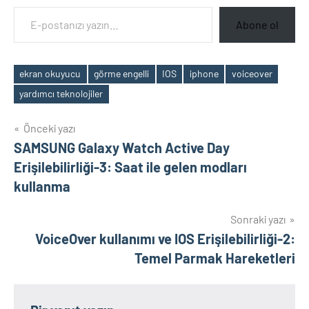
E-postanızı yazın…
Abone ol
ekran okuyucu
görme engelli
IOS
iphone
voiceover
Etiketler
yardımcı teknolojiler
Yazı
Önceki yazı
SAMSUNG Galaxy Watch Active Day
gezinmesi
Erişilebilirliği-3: Saat ile gelen modları
kullanma
Sonraki yazı
VoiceOver kullanımı ve IOS Erişilebilirliği-2:
Temel Parmak Hareketleri