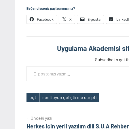
Beğendiyseniz paylaşırmısınız?
Facebook
X
E-posta
Linked
Uygulama Akademisi sit
Subscribe to get th
E-postanızı yazın…
bgt
sesli oyun geliştirme scripti
Etiketler
Yazı
Önceki yazı
Herkes için yerli yazılım dili S.U.A Rehber