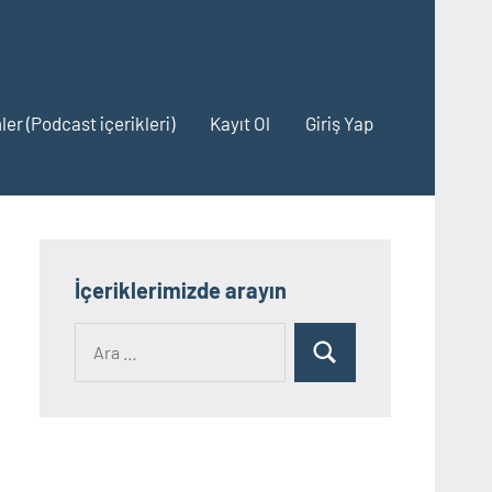
ler (Podcast içerikleri)
Kayıt Ol
Giriş Yap
İçeriklerimizde arayın
Ara:
Ara