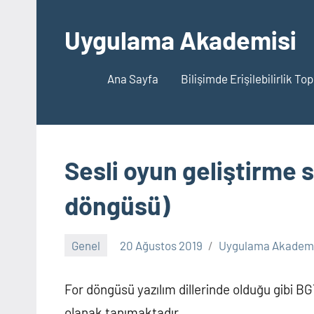
İçeriğe
geç
Uygulama Akademisi
Ana Sayfa
Bilişimde Erişilebilirlik To
Sesli oyun geliştirme 
döngüsü)
Genel
20 Ağustos 2019
Uygulama Akademi
For döngüsü yazılım dillerinde olduğu gibi B
olanak tanımaktadır.