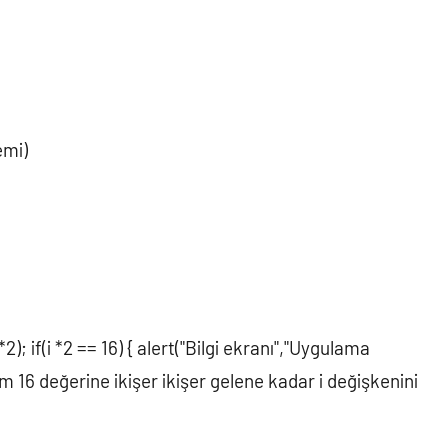
emi)
i *2); if(i *2 == 16) { alert("Bilgi ekranı","Uygulama
am 16 değerine ikişer ikişer gelene kadar i değişkenini