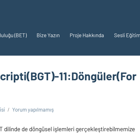
pluluğu (BET)
Bize Yazın
Proje Hakkında
Sesli Eğitim
scripti(BGT)-11:Döngüler(For
si
Yorum yapılmamış
GT dilinde de döngüsel işlemleri gerçekleştirebilmemize