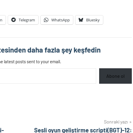
In
Telegram
WhatsApp
Bluesky
esinden daha fazla şey keşfedin
e latest posts sent to your email.
Abone ol
Sonraki yazı
i-
Sesli oyun geliştirme scripti(BGT)-12: