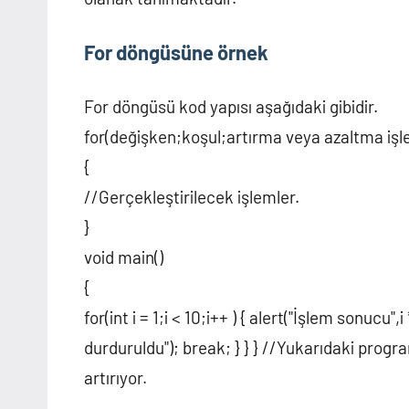
For döngüsüne örnek
For döngüsü kod yapısı aşağıdaki gibidir.
for(değişken;koşul;artırma veya azaltma işl
{
//Gerçekleştirilecek işlemler.
}
void main()
{
for(int i = 1;i < 10;i++ ) { alert("İşlem sonucu",
durduruldu"); break; } } } //Yukarıdaki progr
artırıyor.