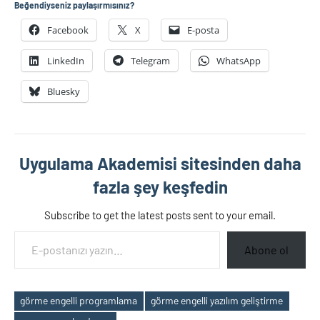
Beğendiyseniz paylaşırmısınız?
Facebook
X
E-posta
LinkedIn
Telegram
WhatsApp
Bluesky
Uygulama Akademisi sitesinden daha
fazla şey keşfedin
Subscribe to get the latest posts sent to your email.
E-postanızı yazın…
Abone ol
görme engelli programlama
görme engelli yazılım geliştirme
Etiketler