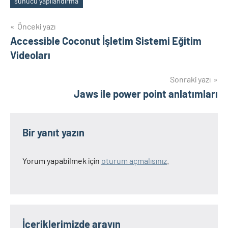
sunucu yapılandırma
Yazı
Önceki yazı
Accessible Coconut İşletim Sistemi Eğitim
gezinmesi
Videoları
Sonraki yazı
Jaws ile power point anlatımları
Bir yanıt yazın
Yorum yapabilmek için
oturum açmalısınız
.
İçeriklerimizde arayın