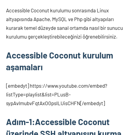
Accessible Coconut kurulumu sonrasında Linux
altyapısında Apache, MySQL ve Php gibi altyapıları
kurarak temel düzeyde sanal ortamda nasıl bir sunucu
kurulumu gerçekleştirebileceğinizi öğrenebilirsiniz.
Accessible Coconut kurulum
aşamaları
[embedyt] https://www.youtube.com/embed?
listType=playlist&list=PLusB-
sypAvImubvFqtAxO0pslLUisCHFN[/embedyt]
Adım-1:Accessible Coconut
üzerinde SSH altyapısını kurma