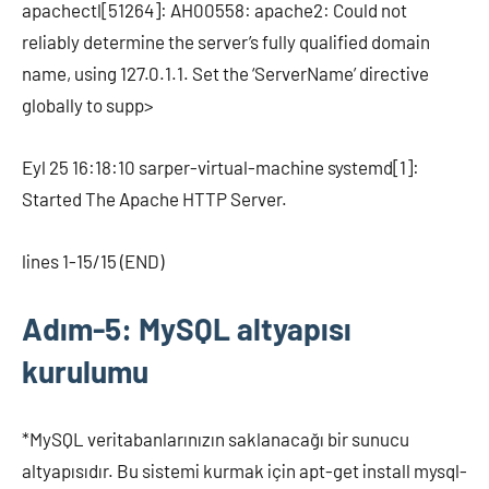
apachectl[51264]: AH00558: apache2: Could not
reliably determine the server’s fully qualified domain
name, using 127.0.1.1. Set the ‘ServerName’ directive
globally to supp>
Eyl 25 16:18:10 sarper-virtual-machine systemd[1]:
Started The Apache HTTP Server.
lines 1-15/15 (END)
Adım-5: MySQL altyapısı
kurulumu
*MySQL veritabanlarınızın saklanacağı bir sunucu
altyapısıdır. Bu sistemi kurmak için apt-get install mysql-