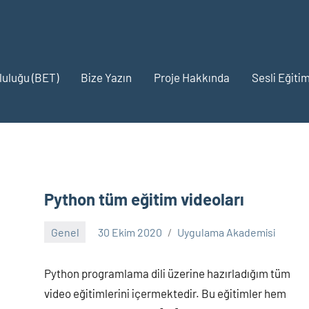
pluluğu (BET)
Bize Yazın
Proje Hakkında
Sesli Eğitim
Python tüm eğitim videoları
Genel
30 Ekim 2020
Uygulama Akademisi
Yorum
yapılmamış
Python programlama dili üzerine hazırladığım tüm
video eğitimlerini içermektedir. Bu eğitimler hem