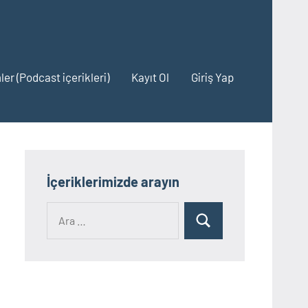
ler (Podcast içerikleri)
Kayıt Ol
Giriş Yap
İçeriklerimizde arayın
Ara:
Ara