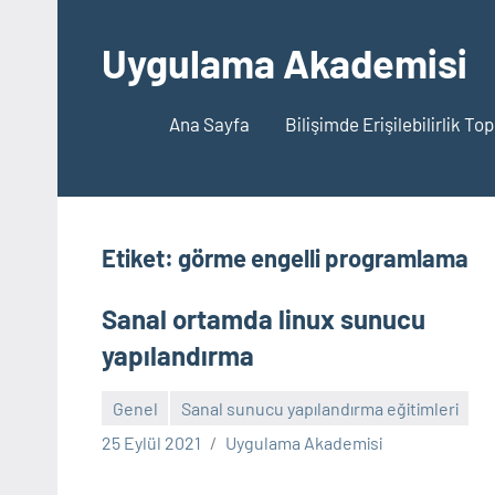
İçeriğe
geç
Uygulama Akademisi
Ana Sayfa
Bilişimde Erişilebilirlik To
Etiket:
görme engelli programlama
Sanal ortamda linux sunucu
yapılandırma
Genel
Sanal sunucu yapılandırma eğitimleri
Yorum
25 Eylül 2021
Uygulama Akademisi
yapılmamış