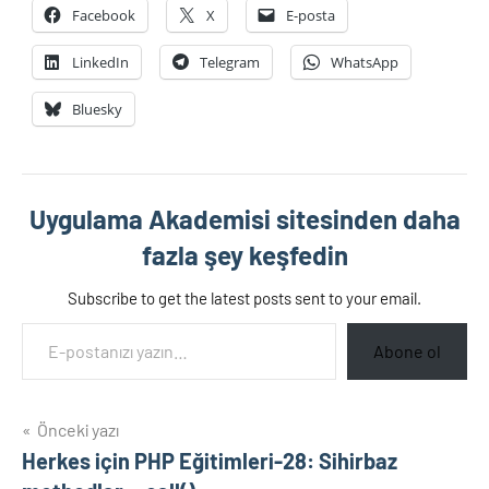
Facebook
X
E-posta
LinkedIn
Telegram
WhatsApp
Bluesky
Uygulama Akademisi sitesinden daha
fazla şey keşfedin
Subscribe to get the latest posts sent to your email.
E-postanızı yazın…
Abone ol
Yazı
Önceki yazı
Herkes için PHP Eğitimleri-28: Sihirbaz
gezinmesi