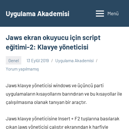
İçeriğe
geç
Uygulama Akademisi
Menü
Jaws ekran okuyucu için script
eğitimi-2: Klavye yöneticisi
Genel
13 Eylül 2019
Uygulama Akademisi
Yorum yapılmamış
Jaws klavye yöneticisi windows ve üçüncü parti
uygulamaların kısayollarını barındıran ve bu kısayollar ile
çalışılmasına olanak tanıyan bir araçtır.
Jaws klavye yöneticisine Insert + F2 tuşlarına basılarak
çıkan jaws yöneticisi çalıştır ekranından k harfiyle