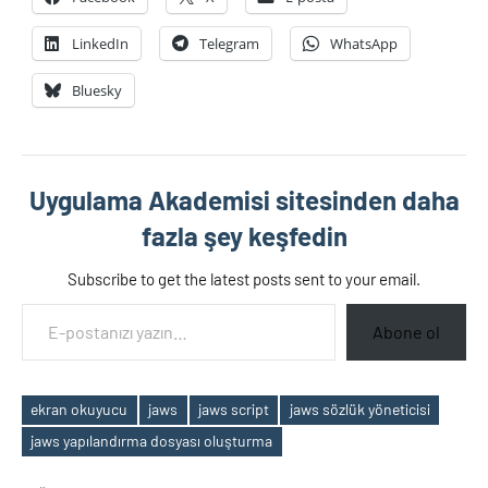
LinkedIn
Telegram
WhatsApp
Bluesky
Uygulama Akademisi sitesinden daha
fazla şey keşfedin
Subscribe to get the latest posts sent to your email.
E-postanızı yazın…
Abone ol
ekran okuyucu
jaws
jaws script
jaws sözlük yöneticisi
Etiketler
jaws yapılandırma dosyası oluşturma