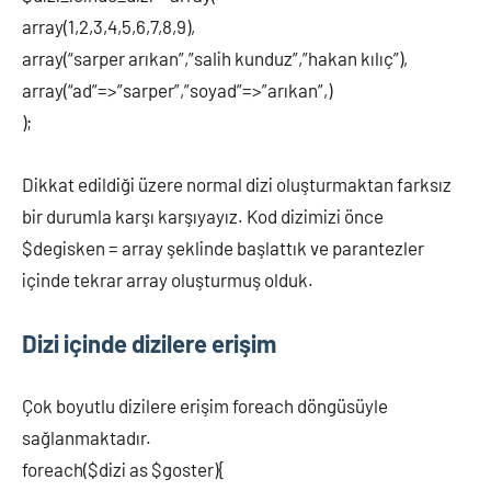
array(1,2,3,4,5,6,7,8,9),
array(“sarper arıkan”,”salih kunduz”,”hakan kılıç”),
array(“ad”=>”sarper”,”soyad”=>”arıkan”,)
);
Dikkat edildiği üzere normal dizi oluşturmaktan farksız
bir durumla karşı karşıyayız. Kod dizimizi önce
$degisken = array şeklinde başlattık ve parantezler
içinde tekrar array oluşturmuş olduk.
Dizi içinde dizilere erişim
Çok boyutlu dizilere erişim foreach döngüsüyle
sağlanmaktadır.
foreach($dizi as $goster){