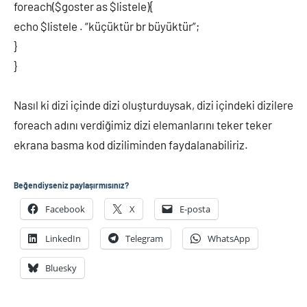
foreach($goster as $listele){
echo $listele . “küçüktür br büyüktür”;
}
}
Nasıl ki dizi içinde dizi oluşturduysak, dizi içindeki dizilere
foreach adını verdiğimiz dizi elemanlarını teker teker
ekrana basma kod diziliminden faydalanabiliriz.
Beğendiyseniz paylaşırmısınız?
Facebook
X
E-posta
LinkedIn
Telegram
WhatsApp
Bluesky