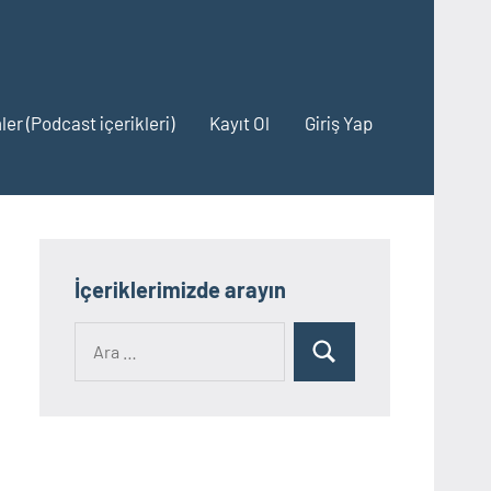
ler (Podcast içerikleri)
Kayıt Ol
Giriş Yap
İçeriklerimizde arayın
Ara:
Ara