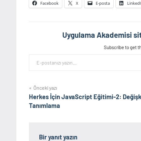
Facebook
X
E-posta
Linked
Uygulama Akademisi sit
Subscribe to get th
E-postanızı yazın…
Yazı
Önceki yazı
Herkes İçin JavaScript Eğitimi-2: Değiş
gezinmesi
Tanımlama
Bir yanıt yazın