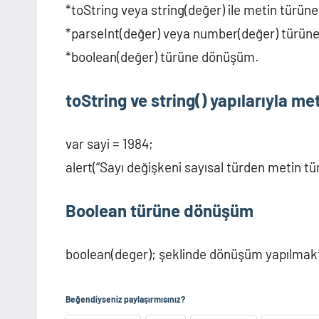
*toString veya string(değer) ile metin türü
*parseInt(değer) veya number(değer) türün
*boolean(değer) türüne dönüşüm.
toString ve string() yapılarıyla m
var sayi = 1984;
alert(“Sayı değişkeni sayısal türden metin tür
Boolean türüne dönüşüm
boolean(deger); şeklinde dönüşüm yapılmakt
Beğendiyseniz paylaşırmısınız?