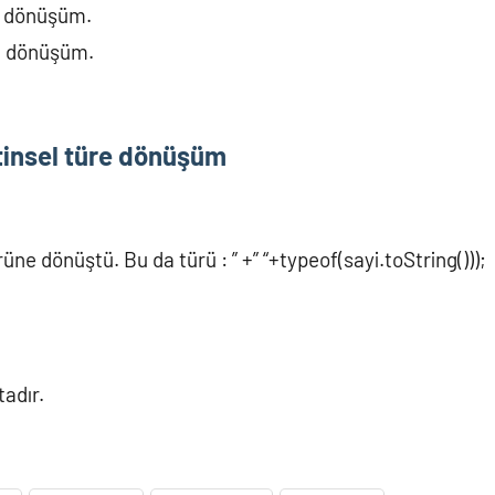
ne dönüşüm.
e dönüşüm.
etinsel türe dönüşüm
üne dönüştü. Bu da türü : ” +” “+typeof(sayi.toString()));
adır.