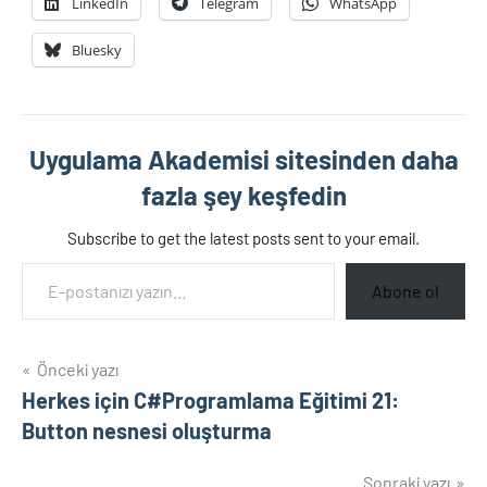
LinkedIn
Telegram
WhatsApp
Bluesky
Uygulama Akademisi sitesinden daha
fazla şey keşfedin
Subscribe to get the latest posts sent to your email.
E-postanızı yazın…
Abone ol
Yazı
Önceki yazı
Herkes için C#Programlama Eğitimi 21:
gezinmesi
Button nesnesi oluşturma
Sonraki yazı