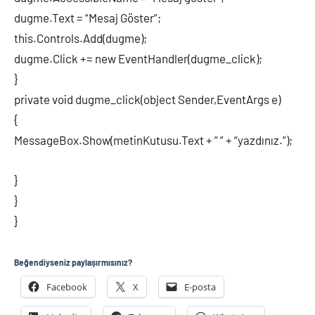
dugme.Text = “Mesaj Göster”;
this.Controls.Add(dugme);
dugme.Click += new EventHandler(dugme_click);
}
private void dugme_click(object Sender,EventArgs e)
{
MessageBox.Show(metinKutusu.Text + ” ” + “yazdınız.”);
}
}
}
Beğendiyseniz paylaşırmısınız?
Facebook
X
E-posta