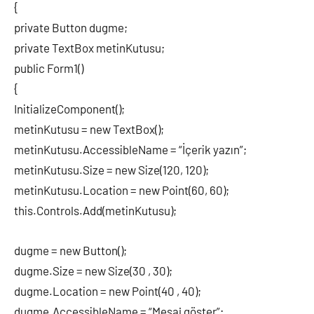
{
private Button dugme;
private TextBox metinKutusu;
public Form1()
{
InitializeComponent();
metinKutusu = new TextBox();
metinKutusu.AccessibleName = “İçerik yazın”;
metinKutusu.Size = new Size(120, 120);
metinKutusu.Location = new Point(60, 60);
this.Controls.Add(metinKutusu);
dugme = new Button();
dugme.Size = new Size(30 , 30);
dugme.Location = new Point(40 , 40);
dugme.AccessibleName = “Mesaj göster”;