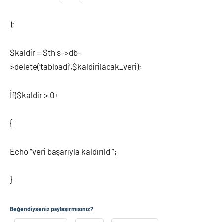
);
$kaldir = $this->db-
>delete(‘tabloadi’,$kaldirilacak_veri);
İf($kaldir > 0)
{
Echo “veri başarıyla kaldırıldı”;
}
Beğendiyseniz paylaşırmısınız?