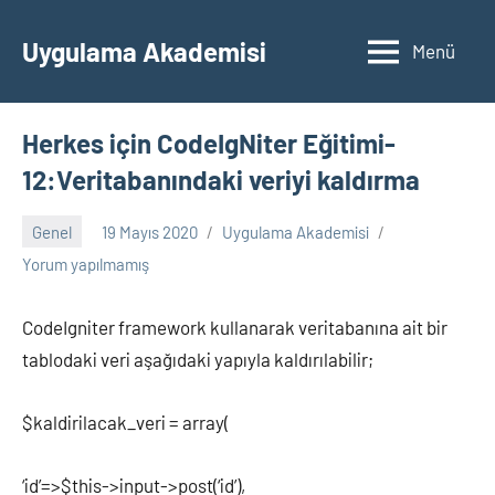
İçeriğe
geç
Uygulama Akademisi
Menü
Herkes için CodeIgNiter Eğitimi-
12:Veritabanındaki veriyi kaldırma
Genel
19 Mayıs 2020
Uygulama Akademisi
Yorum yapılmamış
CodeIgniter framework kullanarak veritabanına ait bir
tablodaki veri aşağıdaki yapıyla kaldırılabilir;
$kaldirilacak_veri = array(
‘id’=>$this->input->post(‘id’),