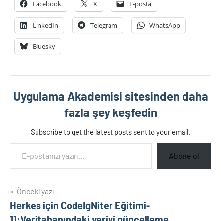
Facebook
X
E-posta
LinkedIn
Telegram
WhatsApp
Bluesky
Uygulama Akademisi sitesinden daha
fazla şey keşfedin
Subscribe to get the latest posts sent to your email.
E-postanızı yazın…
Abone ol
Yazı
Önceki yazı
Herkes için CodeIgNiter Eğitimi-
gezinmesi
11:Veritabanındaki veriyi güncelleme