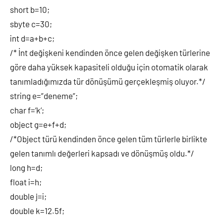
short b=10;
sbyte c=30;
int d=a+b+c;
/* İnt değişkeni kendinden önce gelen değişken türlerine
göre daha yüksek kapasiteli olduğu için otomatik olarak
tanımladığımızda tür dönüşümü gerçekleşmiş oluyor.*/
string e=”deneme”;
char f=’k’;
object g=e+f+d;
/*Object türü kendinden önce gelen tüm türlerle birlikte
gelen tanımlı değerleri kapsadı ve dönüşmüş oldu.*/
long h=d;
float i=h;
double j=i;
double k=12.5f;