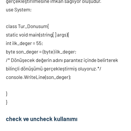
gerçekleştirilmesine imkan sağlıyor oluşudur.
use System;
class Tur_Donusum{
static void main(string[] args){
int ilk_deger = 55;
byte son_deger = (byte) ilk_deger;
/* Dönüşecek değerin adını parantez içinde belirterek
bilinçli dönüşümü gerçekleştirmiş oluyoruz.*/
console.WriteLine(son_deger);
}
}
check ve uncheck kullanımı