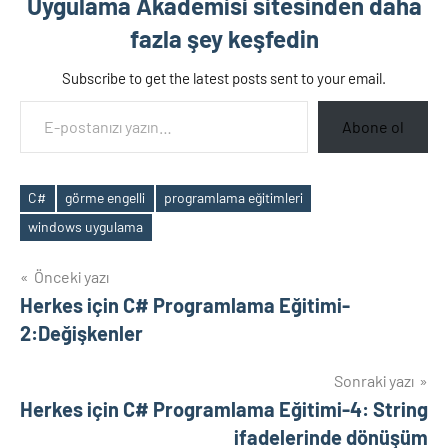
Uygulama Akademisi sitesinden daha
fazla şey keşfedin
Subscribe to get the latest posts sent to your email.
E-postanızı yazın…
Abone ol
C#
görme engelli
programlama eğitimleri
Etiketler
windows uygulama
Yazı
Önceki yazı
Herkes için C# Programlama Eğitimi-
gezinmesi
2:Değişkenler
Sonraki yazı
Herkes için C# Programlama Eğitimi-4: String
ifadelerinde dönüşüm