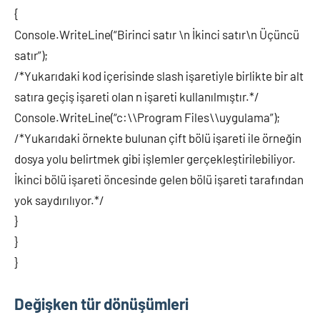
{
Console.WriteLine(“Birinci satır \n İkinci satır\n Üçüncü
satır”);
/*Yukarıdaki kod içerisinde slash işaretiyle birlikte bir alt
satıra geçiş işareti olan n işareti kullanılmıştır.*/
Console.WriteLine(“c:\\Program Files\\uygulama”);
/*Yukarıdaki örnekte bulunan çift bölü işareti ile örneğin
dosya yolu belirtmek gibi işlemler gerçekleştirilebiliyor.
İkinci bölü işareti öncesinde gelen bölü işareti tarafından
yok saydırılıyor.*/
}
}
}
Değişken tür dönüşümleri