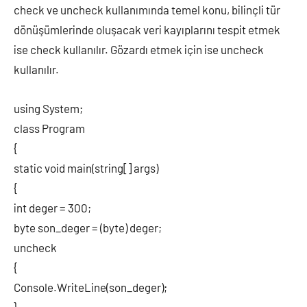
check ve uncheck kullanımında temel konu, bilinçli tür
dönüşümlerinde oluşacak veri kayıplarını tespit etmek
ise check kullanılır. Gözardı etmek için ise uncheck
kullanılır.
using System;
class Program
{
static void main(string[] args)
{
int deger = 300;
byte son_deger = (byte) deger;
uncheck
{
Console.WriteLine(son_deger);