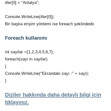
iller[0] = “Antalya”;
Console.WriteLine(iller[0]);
Bir başka erişim yöntemi ise foreach şeklindedir.
Foreach kullanımı
int sayilar ={1,2,3,4,5,6,7};
foreach(sayi in sayilar)
{
Console.WriteLine(“Ekrandaki sayı :” + sayi);
}
Diziler hakkında daha detaylı bilgi için
tıklayınız.