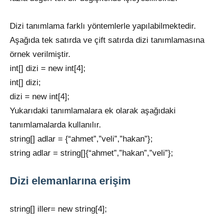
Dizi tanımlama farklı yöntemlerle yapılabilmektedir.
Aşağıda tek satırda ve çift satırda dizi tanımlamasına
örnek verilmiştir.
int[] dizi = new int[4];
int[] dizi;
dizi = new int[4];
Yukarıdaki tanımlamalara ek olarak aşağıdaki
tanımlamalarda kullanılır.
string[] adlar = {“ahmet”,”veli”,”hakan”};
string adlar = string[]{“ahmet”,”hakan”,”veli”};
Dizi elemanlarına erişim
string[] iller= new string[4];