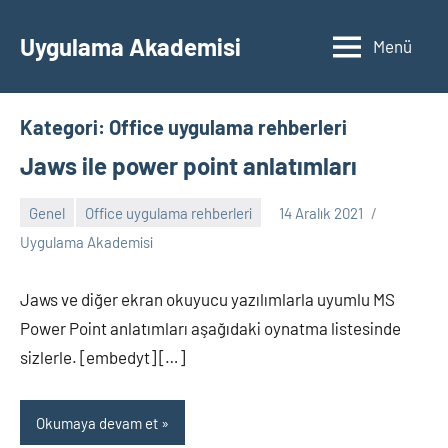
İçeriğe
geç
Uygulama Akademisi
Menü
Kategori:
Office uygulama rehberleri
Jaws ile power point anlatımları
Genel
Office uygulama rehberleri
14 Aralık 2021
Yorum
Uygulama Akademisi
yapılmamış
Jaws ve diğer ekran okuyucu yazılımlarla uyumlu MS
Power Point anlatımları aşağıdaki oynatma listesinde
sizlerle. [embedyt] […]
Okumaya devam et