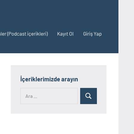
ler (Podcast içerikleri)
Kayıt Ol
Giriş Yap
İçeriklerimizde arayın
Ara:
Ara