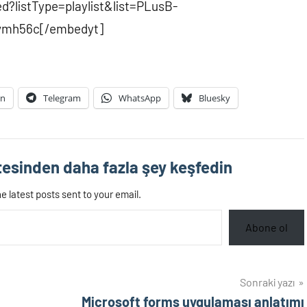
?listType=playlist&list=PLusB-
vmh56c[/embedyt]
In
Telegram
WhatsApp
Bluesky
esinden daha fazla şey keşfedin
e latest posts sent to your email.
Abone ol
Sonraki yazı
Microsoft forms uygulaması anlatımı