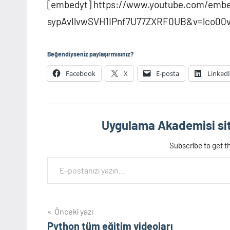
[embedyt] https://www.youtube.com/embed
sypAvIlvwSVH1IPnf7U77ZXRF0UB&v=lco00
Beğendiyseniz paylaşırmısınız?
Facebook
X
E-posta
Linked
Uygulama Akademisi sit
Subscribe to get th
E-postanızı yazın…
Yazı
Önceki yazı
Python tüm eğitim videoları