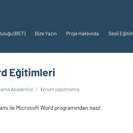
pluluğu (BET)
Bize Yazın
Proje Hakkında
Sesli Eğitim
d Eğitimleri
lama Akademisi
Yorum yapılmamış
amı ile Microsoft Word programından nasıl