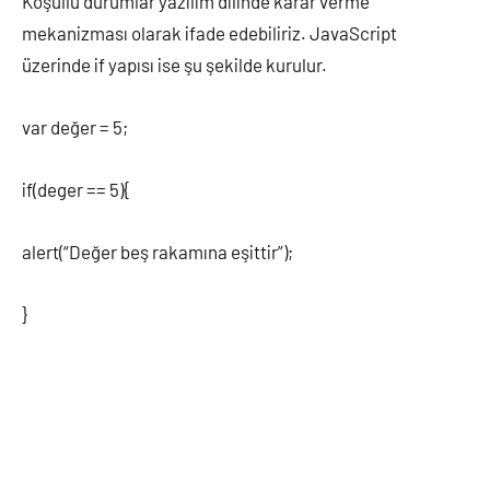
Koşullu durumlar yazılım dilinde karar verme
mekanizması olarak ifade edebiliriz. JavaScript
üzerinde if yapısı ise şu şekilde kurulur.
var değer = 5;
if(deger == 5){
alert(“Değer beş rakamına eşittir”);
}