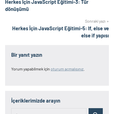
Herkes İçin JavaScript Eğitimi-3: Tür
gezinmesi
dönüşümü
Sonraki yazı
Herkes İçin JavaScript Eğitimi-5: If, else ve
else if yapısı
Bir yanıt yazın
Yorum yapabilmek için
oturum açmalısınız
.
İçeriklerimizde arayın
Ara: