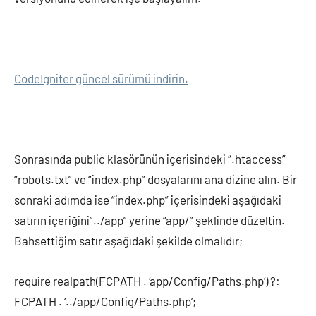
CodeIgniter güncel sürümü indirin.
Sonrasında public klasörünün içerisindeki “.htaccess”
“robots.txt” ve “index.php” dosyalarını ana dizine alın. Bir
sonraki adımda ise “index.php” içerisindeki aşağıdaki
satırın içeriğini”../app” yerine “app/” şeklinde düzeltin.
Bahsettiğim satır aşağıdaki şekilde olmalıdır;
require realpath(FCPATH . ‘app/Config/Paths.php’) ?:
FCPATH . ‘../app/Config/Paths.php’;