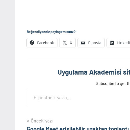
Beğendiyseniz paylaşırmısınız?
Facebook
X
E-posta
Linked
Uygulama Akademisi sit
Subscribe to get th
E-postanızı yazın…
Yazı
Önceki yazı
Google Meet erişilebilir uzaktan toplantı