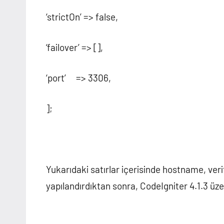
‘strictOn’ => false,
‘failover’ => [],
‘port’ => 3306,
];
Yukarıdaki satırlar içerisinde hostname, verita
yapılandırdıktan sonra, CodeIgniter 4.1.3 üzer