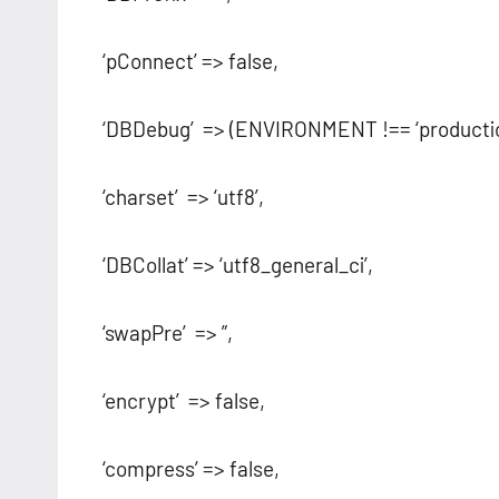
‘pConnect’ => false,
‘DBDebug’ => (ENVIRONMENT !== ‘productio
‘charset’ => ‘utf8’,
‘DBCollat’ => ‘utf8_general_ci’,
‘swapPre’ => ”,
‘encrypt’ => false,
‘compress’ => false,