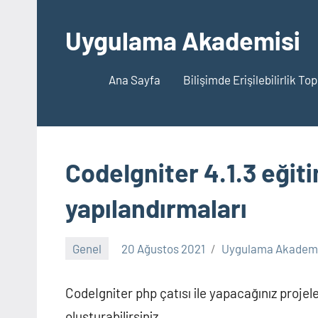
İçeriğe
geç
Uygulama Akademisi
Ana Sayfa
Bilişimde Erişilebilirlik To
CodeIgniter 4.1.3 eğit
yapılandırmaları
Genel
20 Ağustos 2021
Uygulama Akademi
CodeIgniter php çatısı ile yapacağınız proj
oluşturabilirsiniz.