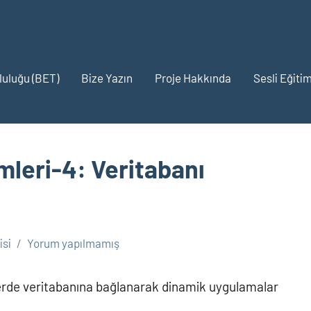
pluluğu (BET)
Bize Yazın
Proje Hakkında
Sesli Eğitim
imleri-4: Veritabanı
si
Yorum yapılmamış
elerde veritabanına bağlanarak dinamik uygulamalar