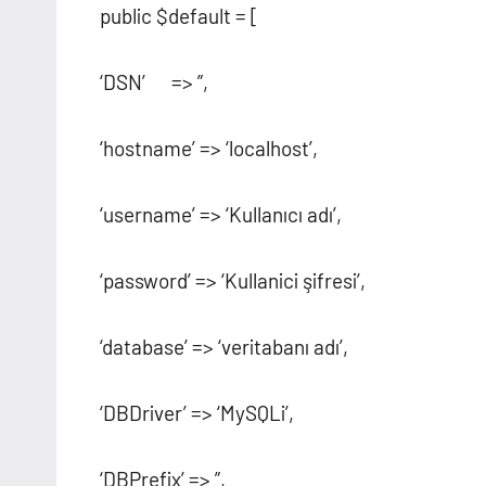
public $default = [
‘DSN’ => ”,
‘hostname’ => ‘localhost’,
‘username’ => ‘Kullanıcı adı’,
‘password’ => ‘Kullanici şifresi’,
‘database’ => ‘veritabanı adı’,
‘DBDriver’ => ‘MySQLi’,
‘DBPrefix’ => ”,