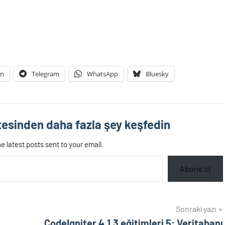
In
Telegram
WhatsApp
Bluesky
esinden daha fazla şey keşfedin
e latest posts sent to your email.
Abone ol
Sonraki yazı
CodeIgniter 4.1.3 eğitimleri 5: Veritabanı