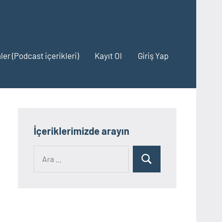
ler (Podcast içerikleri)
Kayıt Ol
Giriş Yap
İçeriklerimizde arayın
Ara:
Ara