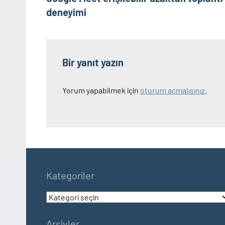
gezinmesi
deneyimi
Bir yanıt yazın
Yorum yapabilmek için
oturum açmalısınız
.
Kategoriler
Kategoriler
Arşivler