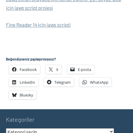
için jaws script projesi
Fine Reader 14 için jaws scripti
Beğendiyseniz paylaşırmısınız?
Facebook
X
E-posta
LinkedIn
Telegram
WhatsApp
Bluesky
Kategoriler
Kategoriler