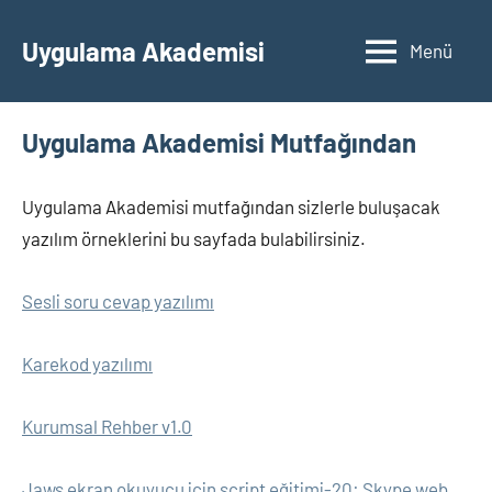
İçeriğe
geç
Uygulama Akademisi
Menü
Uygulama Akademisi Mutfağından
Uygulama Akademisi mutfağından sizlerle buluşacak
yazılım örneklerini bu sayfada bulabilirsiniz.
Sesli soru cevap yazılımı
Karekod yazılımı
Kurumsal Rehber v1.0
Jaws ekran okuyucu için script eğitimi-20: Skype web