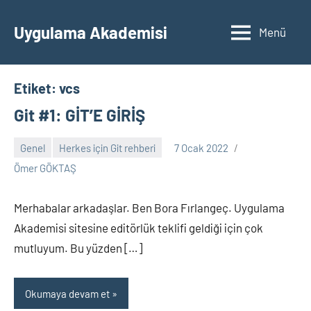
İçeriğe
geç
Uygulama Akademisi
Menü
Etiket:
vcs
Git #1: GİT’E GİRİŞ
Genel
Herkes için Git rehberi
7 Ocak 2022
Yorum
Ömer GÖKTAŞ
yapılmamış
Merhabalar arkadaşlar. Ben Bora Fırlangeç. Uygulama
Akademisi sitesine editörlük teklifi geldiği için çok
mutluyum. Bu yüzden […]
Okumaya devam et