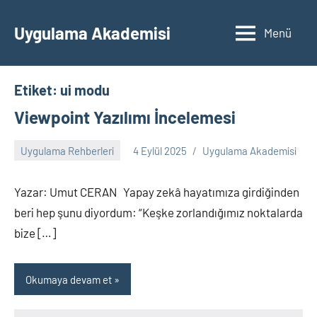
İçeriğe
geç
Uygulama Akademisi
Menü
Etiket:
ui modu
Viewpoint Yazılımı İncelemesi
Uygulama Rehberleri
4 Eylül 2025
Uygulama Akademisi
Yorum
yapılmamış
Yazar: Umut CERAN Yapay zekâ hayatımıza girdiğinden
beri hep şunu diyordum: “Keşke zorlandığımız noktalarda
bize […]
Okumaya devam et