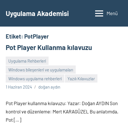
İçeriğe
geç
Uygulama Akademisi
Menü
Etiket:
PotPlayer
Pot Player Kullanma kılavuzu
Uygulama Rehberleri
Windows bileşenleri ve uygulamaları
Yorum
Windows uygulama rehberleri
Yazılı Kılavuzlar
yapılmamış
1 Haziran 2024
doğan aydın
Pot Player kullanma kılavuzu: Yazar: Doğan AYDIN Son
kontrol ve düzenleme: Mert KARAGÜZEL Bu anlatımda,
Pot […]