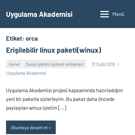
İçeriğe
geç
Uygulama Akademisi
Menü
Etiket:
orca
Erişilebilir linux paketi(winux)
Genel
Sanal işletim sistemi rehberleri
12 Eylül 2019
Yorum
Uygulama Akademisi
yapılmamış
Uygulama Akademisi projesi kapsamında hazırladığım
yeni bir paketle sizlerleyim. Bu paket daha öncede
paylaşılan winux işletim […]
Okumaya devam et