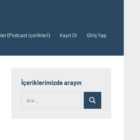
ler (Podcast içerikleri)
Kayıt Ol
Giriş Yap
İçeriklerimizde arayın
Ara:
Ara