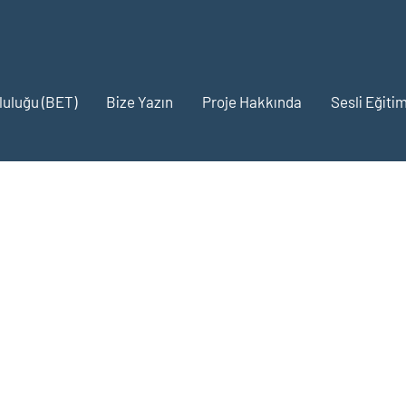
pluluğu (BET)
Bize Yazın
Proje Hakkında
Sesli Eğitim