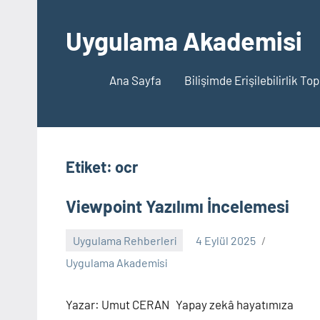
İçeriğe
geç
Uygulama Akademisi
Ana Sayfa
Bilişimde Erişilebilirlik To
Etiket:
ocr
Viewpoint Yazılımı İncelemesi
Uygulama Rehberleri
4 Eylül 2025
Yorum
Uygulama Akademisi
yapılmamış
Yazar: Umut CERAN Yapay zekâ hayatımıza