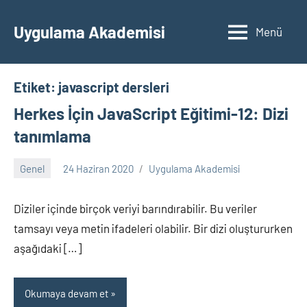
İçeriğe
geç
Uygulama Akademisi
Menü
Etiket:
javascript dersleri
Herkes İçin JavaScript Eğitimi-12: Dizi
tanımlama
Genel
24 Haziran 2020
Uygulama Akademisi
Yorum
yapılmamış
Diziler içinde birçok veriyi barındırabilir. Bu veriler
tamsayı veya metin ifadeleri olabilir. Bir dizi oluştururken
aşağıdaki […]
Okumaya devam et