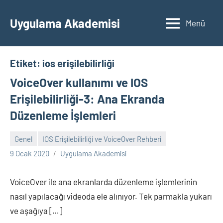
İçeriğe
geç
Uygulama Akademisi
Menü
Etiket:
ios erişilebilirliği
VoiceOver kullanımı ve IOS
Erişilebilirliği-3: Ana Ekranda
Düzenleme İşlemleri
Genel
IOS Erişilebilirliği ve VoiceOver Rehberi
Yorum
9 Ocak 2020
Uygulama Akademisi
yapılmamış
VoiceOver ile ana ekranlarda düzenleme işlemlerinin
nasıl yapılacağı videoda ele alınıyor. Tek parmakla yukarı
ve aşağıya […]