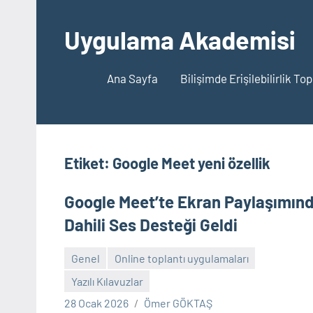
İçeriğe
geç
Uygulama Akademisi
Ana Sayfa
Bilişimde Erişilebilirlik To
Etiket:
Google Meet yeni özellik
Google Meet’te Ekran Paylaşımın
Dahili Ses Desteği Geldi
Genel
Online toplantı uygulamaları
Yazılı Kılavuzlar
Yorum
28 Ocak 2026
Ömer GÖKTAŞ
yapılmamış