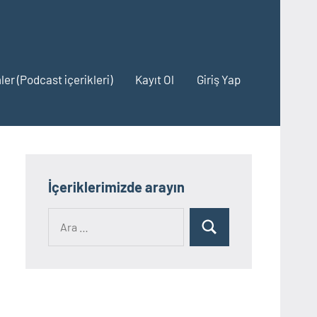
ler (Podcast içerikleri)
Kayıt Ol
Giriş Yap
İçeriklerimizde arayın
Ara:
Ara