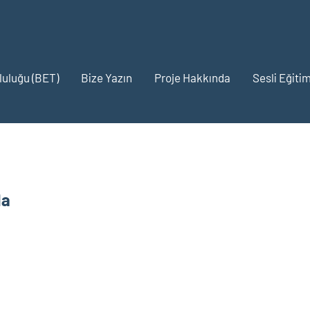
pluluğu (BET)
Bize Yazın
Proje Hakkında
Sesli Eğitim
da