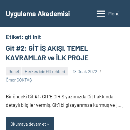
İçeriğe
geç
Uygulama Akademisi
Menü
Etiket:
git init
Git #2: GİT İŞ AKIŞI, TEMEL
KAVRAMLAR ve İLK PROJE
Genel
Herkes için Git rehberi
18 Ocak 2022
Yorum
Ömer GÖKTAŞ
yapılmamış
Bir önceki Git #1: GİT’E GİRİŞ yazımızda Git hakkında
detaylı bilgiler vermiş, Git’i bilgisayarımıza kurmuş ve […]
Okumaya devam et