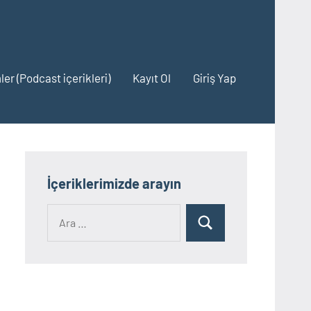
ler (Podcast içerikleri)
Kayıt Ol
Giriş Yap
İçeriklerimizde arayın
Ara:
Ara