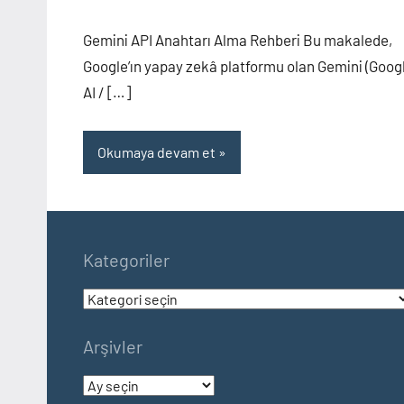
Gemini API Anahtarı Alma Rehberi Bu makalede,
Google’ın yapay zekâ platformu olan Gemini (Goog
AI / […]
Okumaya devam et
Kategoriler
Kategoriler
Arşivler
Arşivler