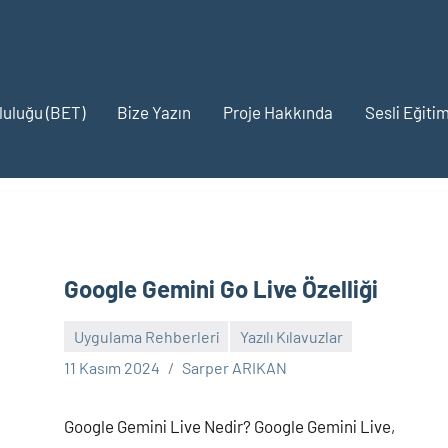
pluluğu (BET)
Bize Yazın
Proje Hakkında
Sesli Eğitim
Google Gemini Go Live Özelliği
Uygulama Rehberleri
Yazılı Kılavuzlar
Yorum
11 Kasım 2024
Sarper ARIKAN
yapılmamış
Google Gemini Live Nedir? Google Gemini Live,