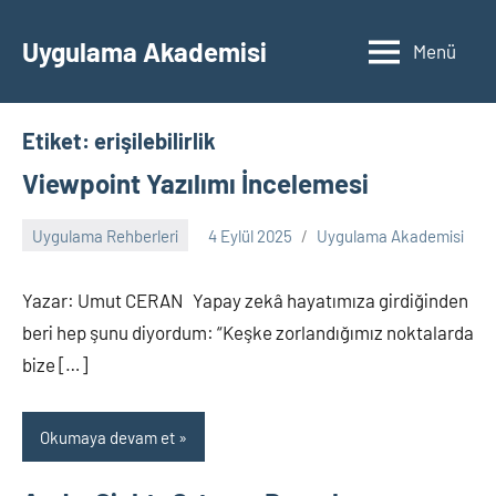
İçeriğe
geç
Uygulama Akademisi
Menü
Etiket:
erişilebilirlik
Viewpoint Yazılımı İncelemesi
Uygulama Rehberleri
4 Eylül 2025
Uygulama Akademisi
Yorum
yapılmamış
Yazar: Umut CERAN Yapay zekâ hayatımıza girdiğinden
beri hep şunu diyordum: “Keşke zorlandığımız noktalarda
bize […]
Okumaya devam et