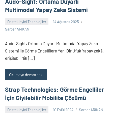
Audo-Sight: Ortama Duyarlı
Multimodal Yapay Zeka Sistemi
Destekleyici Teknolojiler
14 Ağustos 2025
Yorum
Sarper ARIKAN
yapılmamış
Audo-Sight: Ortama Duyarlı Multimodal Yapay Zeka
Sistemi ile Görme Engellilere Yeni Bir Ufuk Yapay zekâ,
erişilebilirlik […]
Okumaya devam et
Strap Technologies: Görme Engelliler
İçin Giyilebilir Mobilite Çözümü
Destekleyici Teknolojiler
10 Eylül 2024
Sarper ARIKAN
Yorum