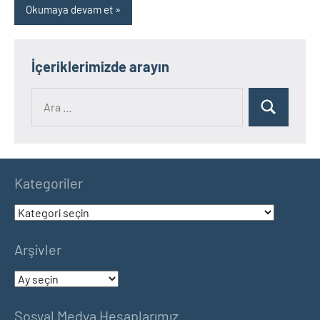
Okumaya devam et
İçeriklerimizde arayın
Ara:
Ara
Kategoriler
Kategoriler
Arşivler
Arşivler
Sosyal Medya Hesaplarımız