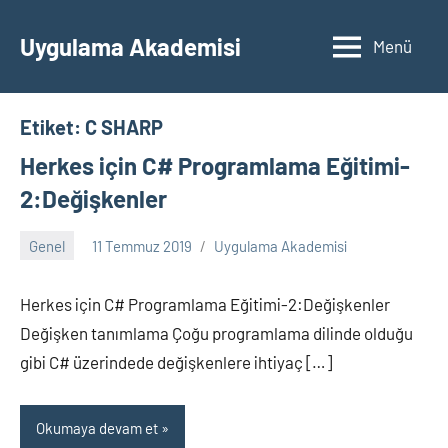
İçeriğe
geç
Uygulama Akademisi
Menü
Etiket:
C SHARP
Herkes için C# Programlama Eğitimi-
2:Değişkenler
Genel
11 Temmuz 2019
Uygulama Akademisi
Yorum
yapılmamış
Herkes için C# Programlama Eğitimi-2:Değişkenler
Değişken tanımlama Çoğu programlama dilinde olduğu
gibi C# üzerindede değişkenlere ihtiyaç […]
Okumaya devam et