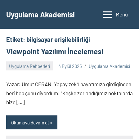
İçeriğe
geç
Uygulama Akademisi
Menü
Etiket:
bilgisayar erişilebilirliği
Viewpoint Yazılımı İncelemesi
Uygulama Rehberleri
4 Eylül 2025
Uygulama Akademisi
Yorum
yapılmamış
Yazar: Umut CERAN Yapay zekâ hayatımıza girdiğinden
beri hep şunu diyordum: “Keşke zorlandığımız noktalarda
bize […]
Okumaya devam et