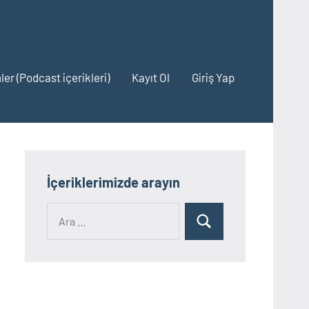
ler (Podcast içerikleri)
Kayıt Ol
Giriş Yap
İçeriklerimizde arayın
Ara:
Ara