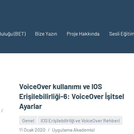
pluluğu (BET)
Bize Yazın
Proje Hakkında
Sesli Eğitim
VoiceOver kullanımı ve IOS
Erişilebilirliği-6: VoiceOver İşitsel
Ayarlar
Genel
IOS Erişilebilirliği ve VoiceOver Rehberi
Yorum
11 Ocak 2020
Uygulama Akademisi