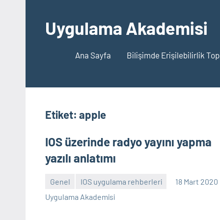
İçeriğe
geç
Uygulama Akademisi
Ana Sayfa
Bilişimde Erişilebilirlik To
Etiket:
apple
IOS üzerinde radyo yayını yapma
yazılı anlatımı
Genel
IOS uygulama rehberleri
18 Mart 2020
Yorum
Uygulama Akademisi
yapılmamış