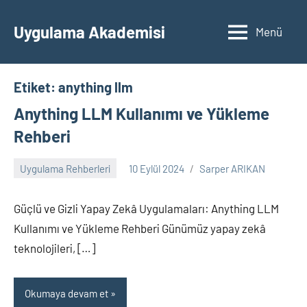
İçeriğe
geç
Uygulama Akademisi
Menü
Etiket:
anything llm
Anything LLM Kullanımı ve Yükleme
Rehberi
Uygulama Rehberleri
10 Eylül 2024
Sarper ARIKAN
Yorum
yapılmamış
Güçlü ve Gizli Yapay Zekâ Uygulamaları: Anything LLM
Kullanımı ve Yükleme Rehberi Günümüz yapay zekâ
teknolojileri, […]
Okumaya devam et