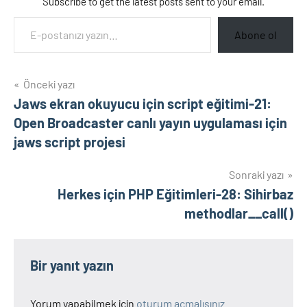
Subscribe to get the latest posts sent to your email.
E-postanızı yazın…
Abone ol
Yazı
Önceki yazı
Jaws ekran okuyucu için script eğitimi-21:
gezinmesi
Open Broadcaster canlı yayın uygulaması için
jaws script projesi
Sonraki yazı
Herkes için PHP Eğitimleri-28: Sihirbaz
methodlar__call()
Bir yanıt yazın
Yorum yapabilmek için
oturum açmalısınız
.