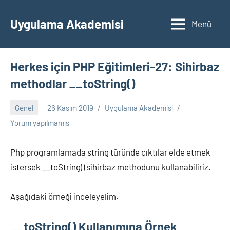
İçeriğe
geç
Uygulama Akademisi
Menü
Herkes için PHP Eğitimleri-27: Sihirbaz
methodlar __toString()
Genel
26 Kasım 2019
Uygulama Akademisi
Yorum yapılmamış
Php programlamada string türünde çıktılar elde etmek
istersek __toString() sihirbaz methodunu kullanabiliriz.
Aşağıdaki örneği inceleyelim.
__toString() Kullanımına Örnek