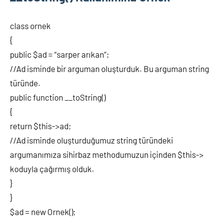
class ornek
{
public $ad = “sarper arıkan”;
//Ad isminde bir arguman oluşturduk. Bu arguman string
türünde.
public function __toString()
{
return $this->ad;
//Ad isminde oluşturduğumuz string türündeki
argumanımıza sihirbaz methodumuzun içinden $this->
koduyla çağırmış olduk.
}
}
$ad = new Ornek();