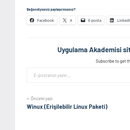
Beğendiyseniz paylaşırmısınız?
Facebook
X
E-posta
Linked
Uygulama Akademisi sit
Subscribe to get th
E-postanızı yazın…
Yazı
Önceki yazı
Winux (Erişilebilir Linux Paketi)
gezinmesi