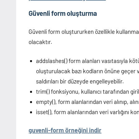
Güvenli form oluşturma
Güvenli form oluştururken özellikle kullan
olacaktır.
addslashes() form alanları vasıtasıyla kötü 
oluşturulacak bazı kodların önüne geçer ve
saldırıları bir düzeyde engelleyebilir.
trim() fonksiyonu, kullanıcı tarafından gir
empty(), form alanlarından veri alınıp, alı
isset(), form alanlarından veri varlığını ko
guvenli-form örneğini indir