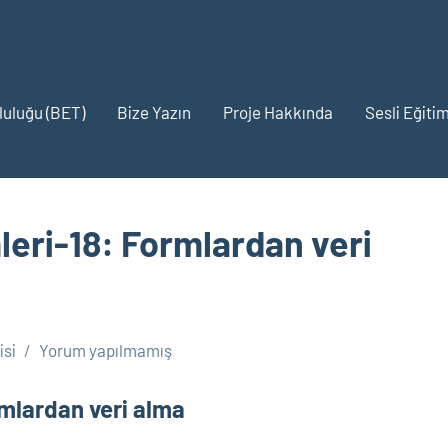
pluluğu (BET)
Bize Yazın
Proje Hakkında
Sesli Eğitim
leri-18: Formlardan veri
si
Yorum yapılmamış
rmlardan veri alma