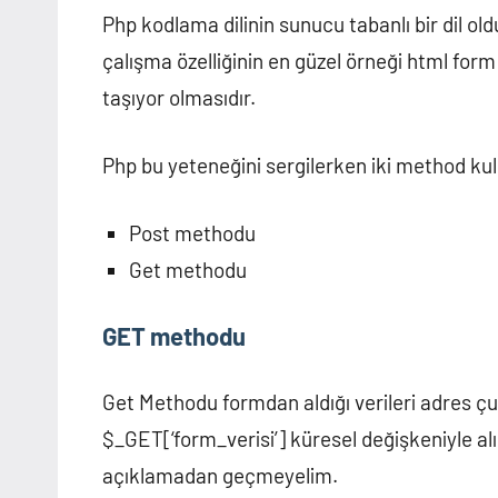
Php kodlama dilinin sunucu tabanlı bir dil old
çalışma özelliğinin en güzel örneği html form 
taşıyor olmasıdır.
Php bu yeteneğini sergilerken iki method kul
Post methodu
Get methodu
GET methodu
Get Methodu formdan aldığı verileri adres 
$_GET[‘form_verisi’] küresel değişkeniyle alı
açıklamadan geçmeyelim.