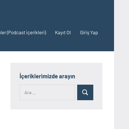
ler (Podcast içerikleri)
Kayıt Ol
Giriş Yap
İçeriklerimizde arayın
Ara:
Ara