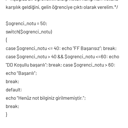
karşılık geldiğini, gelin öğrenciye çıktı olarak verelim.*/
$ogrenci_notu = 50;
switch($ogrenci_notu)
{
case $ogrenci_notu <= 40: echo "FF Başarısız"; break;
case $ogrenci_notu > 40 && $ogrenci_notu <=60: echo
"DD Koşullu başarılı"; break; case $ogrenci_notu > 60:
echo “Başarılı”;
break;
default:
echo “Henüz not bilginiz girilmemiştir.”;
break;
}