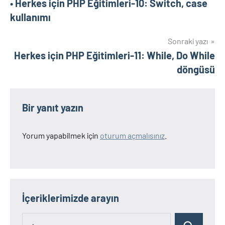
• Herkes için PHP Eğitimleri-10: Switch, case
gezinmesi
kullanımı
Sonraki yazı
Herkes için PHP Eğitimleri-11: While, Do While
döngüsü
Bir yanıt yazın
Yorum yapabilmek için
oturum açmalısınız
.
İçeriklerimizde arayın
Ara: