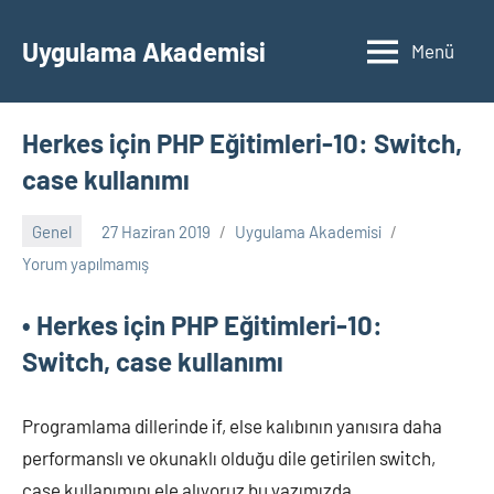
İçeriğe
geç
Uygulama Akademisi
Menü
Herkes için PHP Eğitimleri-10: Switch,
case kullanımı
Genel
27 Haziran 2019
Uygulama Akademisi
Yorum yapılmamış
• Herkes için PHP Eğitimleri-10:
Switch, case kullanımı
Programlama dillerinde if, else kalıbının yanısıra daha
performanslı ve okunaklı olduğu dile getirilen switch,
case kullanımını ele alıyoruz bu yazımızda.