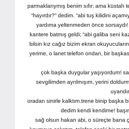
parmaklarıymış benim sıfır; ama küstah 
“hayırdır?” dedim. “abi tuş kilidini aç
yardıma yeltenmeden önce sorsaydı! p
kantere batmış geldi; “abi galiba seni k
bilsin kız cağız bizim ekran okuyucuların
yerime, o lanet telefon ondan, bir başka
çok başka duygular yaşıyordum! sa
sevgilimden ayrılmışım, yerini doldurm
uyandır
oradan sinirle kalktım.trene binip başka
dedim kendi kendime! başım
sağ olsun hakan abi, o süreçte bana ç