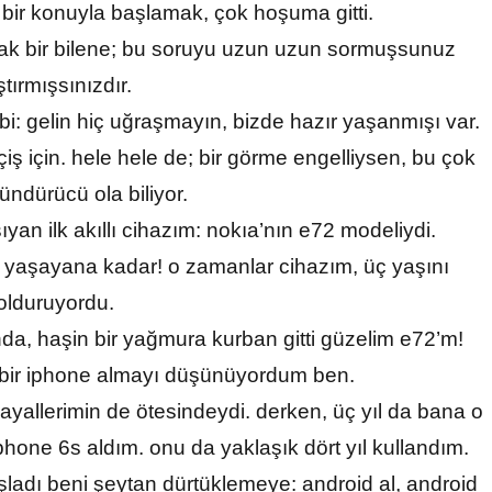
ir konuyla başlamak, çok hoşuma gitti.
ak bir bilene; bu soruyu uzun uzun sormuşsunuz
tırmışsınızdır.
bi: gelin hiç uğraşmayın, bizde hazır yaşanmışı var.
ş için. hele hele de; bir görme engelliysen, bu çok
ndürücü ola biliyor.
yan ilk akıllı cihazım: nokıa’nın e72 modeliydi.
ış yaşayana kadar! o zamanlar cihazım, üç yaşını
olduruyordu.
ında, haşin bir yağmura kurban gitti güzelim e72’m!
 bir iphone almayı düşünüyordum ben.
ayallerimin de ötesindeydi. derken, üç yıl da bana o
iphone 6s aldım. onu da yaklaşık dört yıl kullandım.
şladı beni şeytan dürtüklemeye: android al, android