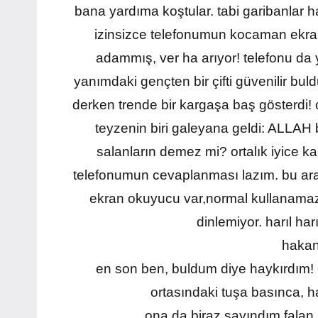
bana yardıma koştular. tabi garibanlar ha
izinsizce telefonumun kocaman ekran
adammış, ver ha arıyor! telefonu da
yanımdaki gençten bir çifti güvenilir buld
derken trende bir kargaşa baş gösterdi! c
teyzenin biri galeyana geldi: ALLAH 
salanların demez mi? ortalık iyice ka
telefonumun cevaplanması lazım. bu ara
ekran okuyucu var,normal kullanamaz
dinlemiyor. harıl har
hakan 
en son ben, buldum diye haykırdım! 
ortasındaki tuşa basınca, h
ona da biraz sayındım falan, o