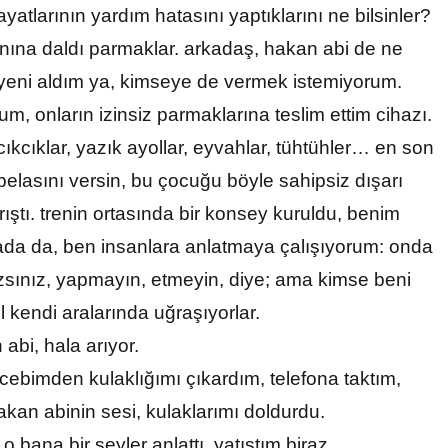
yatlarının yardım hatasını yaptıklarını ne bilsinler?
ına daldı parmaklar. arkadaş, hakan abi de ne
 yeni aldım ya, kimseye de vermek istemiyorum.
um, onların izinsiz parmaklarına teslim ettim cihazı.
ıkcıklar, yazık ayollar, eyvahlar, tühtühler… en son
belasını versin, bu çocuğu böyle sahipsiz dışarı
rıştı. trenin ortasında bir konsey kuruldu, benim
da da, ben insanlara anlatmaya çalışıyorum: onda
sınız, yapmayın, etmeyin, diye; ama kimse beni
ıl kendi aralarında uğraşıyorlar.
abi, hala arıyor.
cebimden kulaklığımı çıkardım, telefona taktım,
akan abinin sesi, kulaklarımı doldurdu.
 bana bir şeyler anlattı, yatıştım biraz.