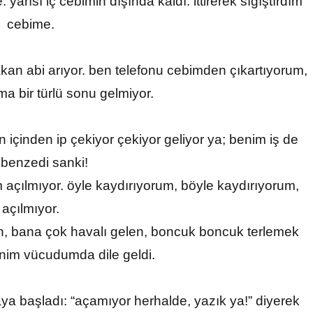
yarısı iç cebimin dışında kaldı. ittirerek sığıştırdım
cebime.
akan abi arıyor. ben telefonu cebimden çıkartıyorum,
ma bir türlü sonu gelmiyor.
n içinden ip çekiyor çekiyor geliyor ya; benim iş de
benzedi sanki!
 açılmıyor. öyle kaydırıyorum, böyle kaydırıyorum,
açılmıyor.
, bana çok havalı gelen, boncuk boncuk terlemek
nim vücudumda dile geldi.
ya başladı: “açamıyor herhalde, yazık ya!” diyerek