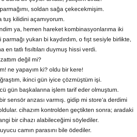
i parmağımı, soldan sağa çekecekmişim.
a tuş kilidini açamıyorum.
endim ya, hemen hareket kombinasyonlarıma iki
parmağı yukarı bi kaydırdım, o fışt sesiyle birlikte,
a en tatlı fısıltıları duymuş hissi verdi.
zattım değil mi?
ım! ne yapayım ki? oldu bir kere!
ğraştım, ikinci gün iyice çözmüştüm işi.
ü gün başkalarına işlem tarif eder olmuştum.
bir sensör arızası varmış. gidip mi store’a derdimi
ldular. cihazım kontrolden geçtikten sonra; aradaki
ngi bir cihazı alabileceğimi söylediler.
ruyucu camın parasını bile ödediler.