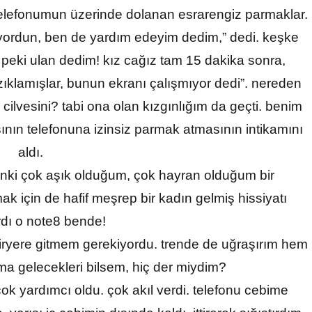
telefonumun üzerinde dolanan esrarengiz parmaklar.
amıyordun, ben de yardım edeyim dedim,” dedi. keşke
eki ulan dedim! kız cağız tam 15 dakika sonra,
azıklamışlar, bunun ekranı çalışmıyor dedi”. nereden
 cilvesini? tabi ona olan kızgınlığım da geçti. benim
sının telefonuna izinsiz parmak atmasının intikamını
aldı.
nki çok aşık olduğum, çok hayran olduğum bir
ak için de hafif meşrep bir kadın gelmiş hissiyatı
dı o note8 bende!
 biryere gitmem gerekiyordu. trende de uğraşırım hem
a gelecekleri bilsem, hiç der miydim?
ok yardımcı oldu. çok akıl verdi. telefonu cebime