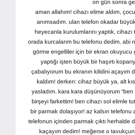
on gün sonra ge
aman allahım! cihazı elime aldım, ço
anımsadım. ulan telefon okadar büyük k
heyecanla kurulumlarını yaptık, cihazı t
orada kurcalarım bu telefonu dedim. abi 
görme engelliler için bir ekran okuyucu 
yaptığı işten büyük bir haşırtı kopa
çabalıyorum bu ekranın kilidini açayım di
kaldım! derken: cihaz büyük ya, alt k
yasladım. kara kara düşünüyorum “ben ne
birşeyi farkettim! ben cihazı sol eliml
bir parmak dolaşıyor! az kalsın telefonu 
telefonun içinden parmak çıktı herhalde
kaçayım dedim! meğerse o tavukçunun