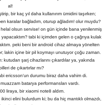
al!
rip, bir kaç yıl daha kullanırım ümidini taşırken;
 ben karalar bağladım, oturup ağladım! olur muydu?
 helal olsun servise! on gün içinde bana yenilenmiş
e yapacaktım? tabi ki içimden gelen o çağrıya kulak
caktım. peki beni bir android cihaz almaya yönelten
r; lakin içine bir pil koymayı unutuyor çoğu zaman.
tudan şarj cihazlarını çıkardılar ya, yakında
illeri de çıkartırlar mı?
tabi ericsson’un durumu biraz daha vahim di.
n, muazzam batarya performansları vardı.
00 liraya, bir xiaomi note8 aldım.
inci elini bulurdum ki; bu da hiç mantıklı olmazdı,