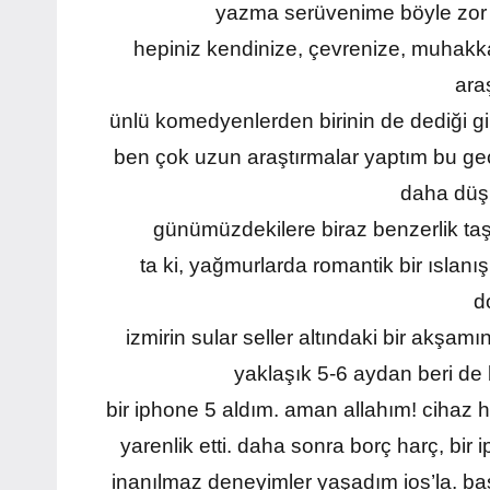
yazma serüvenime böyle zor b
hepiniz kendinize, çevrenize, muhakk
araş
ünlü komedyenlerden birinin de dediği gi
ben çok uzun araştırmalar yaptım bu geçi
daha düşü
günümüzdekilere biraz benzerlik taşı
ta ki, yağmurlarda romantik bir ıslan
d
izmirin sular seller altındaki bir akşam
yaklaşık 5-6 aydan beri de
bir iphone 5 aldım. aman allahım! cihaz h
yarenlik etti. daha sonra borç harç, bir 
inanılmaz deneyimler yaşadım ios’la. ba