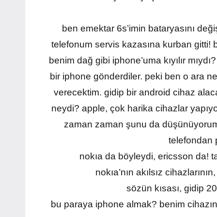
ben emektar 6s’imin bataryasını değişti
telefonum servis kazasına kurban gitti!
benim dağ gibi iphone’uma kıyılır mıydı?
bir iphone gönderdiler. peki ben o ara n
verecektim. gidip bir android cihaz ala
neydi? apple, çok harika cihazlar yapıyo
zaman zaman şunu da düşünüyorum: ku
telefondan p
nokıa da böyleydi, ericsson da! 
nokıa’nın akılsız cihazlarını
sözün kısası, gidip 20
bu paraya iphone almak? benim cihazın ik