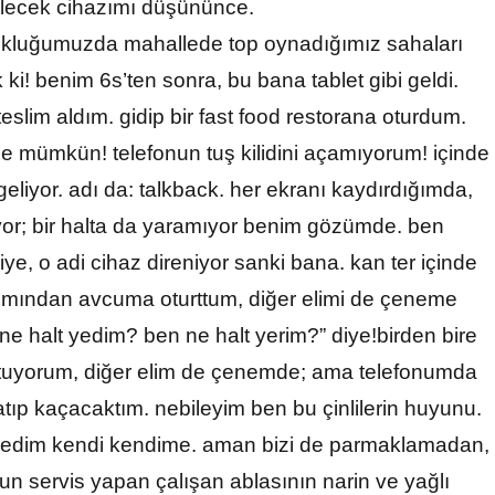
lecek cihazımı düşününce.
cukluğumuzda mahallede top oynadığımız sahaları
i! benim 6s’ten sonra, bu bana tablet gibi geldi.
eslim aldım. gidip bir fast food restorana oturdum.
ne mümkün! telefonun tuş kilidini açamıyorum! içinde
geliyor. adı da: talkback. her ekranı kaydırdığımda,
rıyor; bir halta da yaramıyor benim gözümde. ben
ye, o adi cihaz direniyor sanki bana. kan ter içinde
ısmından avcuma oturttum, diğer elimi de çeneme
 halt yedim? ben ne halt yerim?” diye!birden bire
e tutuyorum, diğer elim de çenemde; ama telefonumda
atıp kaçacaktım. nebileyim ben bu çinlilerin huyunu.
 dedim kendi kendime. aman bizi de parmaklamadan,
 servis yapan çalışan ablasının narin ve yağlı