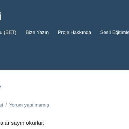
i
uğu (BET)
Bize Yazın
Proje Hakkında
Sesli Eğitimle
?
si
Yorum yapılmamış
lar sayın okurlar;