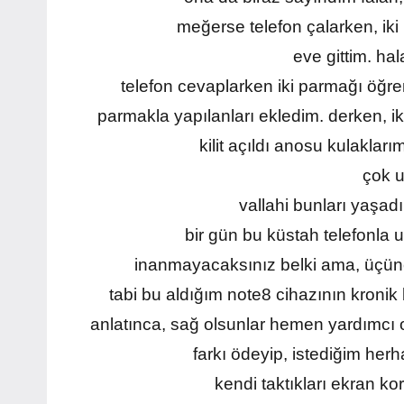
meğerse telefon çalarken, ik
eve gittim. hal
telefon cevaplarken iki parmağı öğr
parmakla yapılanları ekledim. derken, iki 
kilit açıldı anosu kulaklarım
çok u
vallahi bunları yaşad
bir gün bu küstah telefonla u
inanmayacaksınız belki ama, üçünc
tabi bu aldığım note8 cihazının kronik 
anlatınca, sağ olsunlar hemen yardımcı o
farkı ödeyip, istediğim herha
kendi taktıkları ekran ko